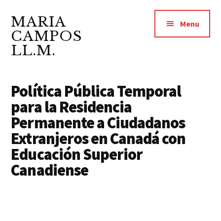
Additional
Saltar
Skip
al
to
MARIA
menu
Menu
contenido
footer
CAMPOS
principal
LL.M.
Abogada
y
Política Pública Temporal
Notario
para la Residencia
Público
Permanente a Ciudadanos
Extranjeros en Canadá con
Educación Superior
Canadiense