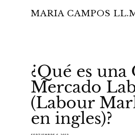
Additional
Saltar
Saltar
Skip
al
a
to
MARIA CAMPOS LL.M
menu
contenido
la
footer
Abogada
principal
barra
y
lateral
Notario
principal
Público
¿Qué es una 
Mercado Lab
(Labour Mar
en ingles)?
SEPTIEMBRE 6, 2013