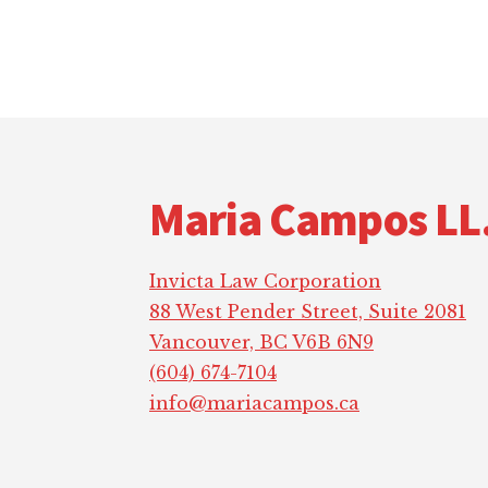
Footer
Maria Campos LL
Invicta Law Corporation
88 West Pender Street, Suite 2081
Vancouver, BC V6B 6N9
(604) 674-7104
info@mariacampos.ca