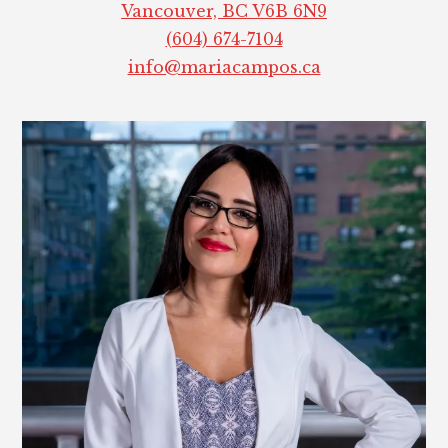
Vancouver, BC V6B 6N9
(604) 674-7104
info@mariacampos.ca