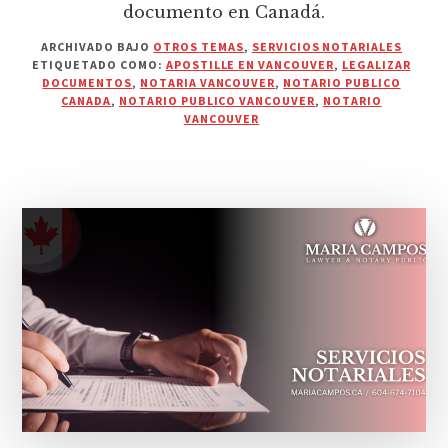
documento en Canadá.
ARCHIVADO BAJO
OTROS TEMAS
,
SERVICIOS NOTARIALES
ETIQUETADO COMO:
APOSTILLE EN VANCOUVER
,
LEGALIZAR
DOCUMENTOS
,
NOTARIA VANCOUVER
,
NOTARIO PUBLICO
CANADA
,
NOTARIO PUBLICO VANCOUVER
,
NOTARIO
VANCOUVER