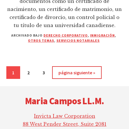
documentos como un certificado de
nacimiento, un certificado de matrimonio, un
certificado de divorcio, un control policial o
tu título de una universidad canadiense.
ARCHIVADO BAJO
DERECHO CORPORATIVO
,
INMIGRACIÓN
,
OTROS TEMAS
,
SERVICIOS NOTARIALES
Página
Página
Página
Ir
1
2
3
página siguiente »
a
Footer
la
Maria Campos LL.M.
Invicta Law Corporation
88 West Pender Street, Suite 2081