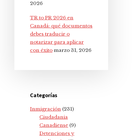
2026
TR to PR 2026 en
Canadá: qué documentos
debes traducir o
notarizar para aplicar
con éxito
marzo 31, 2026
Categorías
Inmigración
(231)
Ciudadania
Canadiense
(9)
Detenciones y