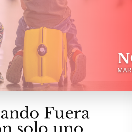
jando Fuera
n solo uno