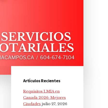
Artículos Recientes
Barra
Requisitos LMIA en
lateral
Canada 2026: Mejores
Ciudades
julio 27, 2026
principal