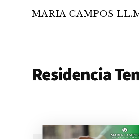
Additional
Saltar
Skip
al
to
MARIA CAMPOS LL.M
menu
contenido
footer
Abogada
principal
y
Notario
Público
Residencia Te