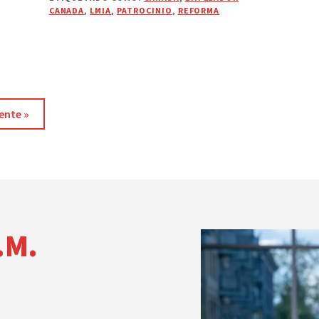
CANADA
,
LMIA
,
PATROCINIO
,
REFORMA
ente »
.M.