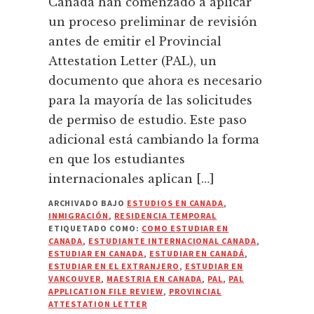
Canadá han comenzado a aplicar
un proceso preliminar de revisión
antes de emitir el Provincial
Attestation Letter (PAL), un
documento que ahora es necesario
para la mayoría de las solicitudes
de permiso de estudio. Este paso
adicional está cambiando la forma
en que los estudiantes
internacionales aplican […]
ARCHIVADO BAJO
ESTUDIOS EN CANADA
,
INMIGRACIÓN
,
RESIDENCIA TEMPORAL
ETIQUETADO COMO:
COMO ESTUDIAR EN
CANADA
,
ESTUDIANTE INTERNACIONAL CANADA
,
ESTUDIAR EN CANADA
,
ESTUDIAR EN CANADÁ
,
ESTUDIAR EN EL EXTRANJERO
,
ESTUDIAR EN
VANCOUVER
,
MAESTRIA EN CANADA
,
PAL
,
PAL
APPLICATION FILE REVIEW
,
PROVINCIAL
ATTESTATION LETTER