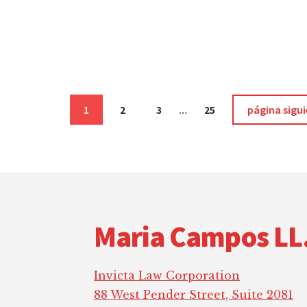
Páginas
Página
Página
Página
Página
Ir
1
2
3
…
25
página sigui
intermedias
a
omitidas
la
Footer
Maria Campos LL
Invicta Law Corporation
88 West Pender Street, Suite 2081