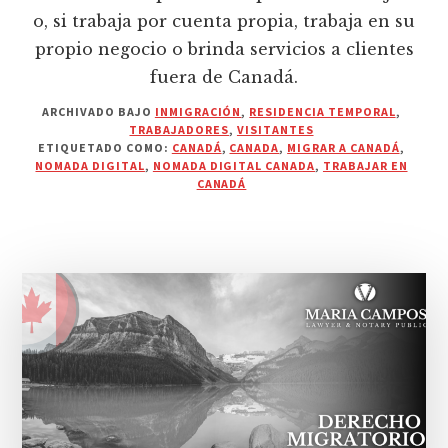
o, si trabaja por cuenta propia, trabaja en su
propio negocio o brinda servicios a clientes
fuera de Canadá.
ARCHIVADO BAJO
INMIGRACIÓN
,
RESIDENCIA TEMPORAL
,
TRABAJADORES
,
VISITANTES
ETIQUETADO COMO:
CANADÁ
,
CANADA
,
MIGRAR A CANADÁ
,
NOMADA DIGITAL
,
NOMADA DIGITAL CANADA
,
TRABAJAR EN
CANADÁ