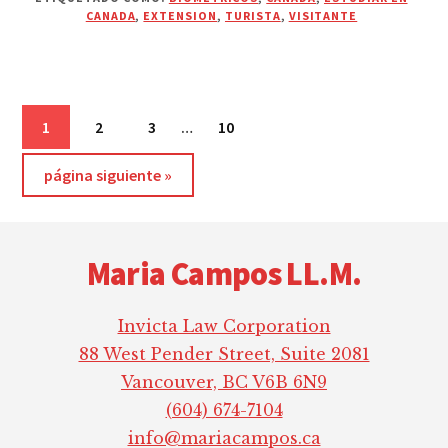
CANADA
,
EXTENSION
,
TURISTA
,
VISITANTE
Páginas
Página
Página
Página
Página
1
2
3
…
10
intermedias
Ir
omitidas
página siguiente »
a
Footer
la
Maria Campos LL.M.
Invicta Law Corporation
88 West Pender Street, Suite 2081
Vancouver, BC V6B 6N9
(604) 674-7104
info@mariacampos.ca