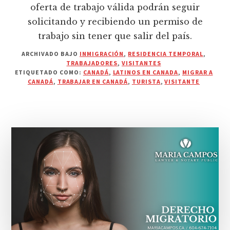
oferta de trabajo válida podrán seguir
solicitando y recibiendo un permiso de
trabajo sin tener que salir del país.
ARCHIVADO BAJO
INMIGRACIÓN
,
RESIDENCIA TEMPORAL
,
TRABAJADORES
,
VISITANTES
ETIQUETADO COMO:
CANADÁ
,
LATINOS EN CANADA
,
MIGRAR A
CANADÁ
,
TRABAJAR EN CANADÁ
,
TURISTA
,
VISITANTE