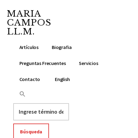
Additional
Saltar
Skip
al
to
MARIA
menu
contenido
footer
CAMPOS
principal
LL.M.
Abogada
Artículos
Biografia
y
Notario
Preguntas Frecuentes
Servicios
Público
Contacto
English
Ingrese
término
de
búsqueda