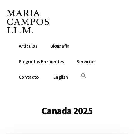
Additional
Saltar
Skip
al
to
MARIA
menu
contenido
footer
CAMPOS
principal
LL.M.
Abogada
Artículos
Biografia
y
Notario
Preguntas Frecuentes
Servicios
Público
Contacto
English
Canada 2025