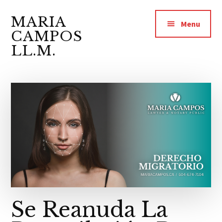
Additional
Saltar
Saltar
Skip
al
a
to
MARIA
menu
Menu
contenido
la
footer
CAMPOS
principal
barra
LL.M.
lateral
Abogada
principal
y
Notario
Público
Se Reanuda La