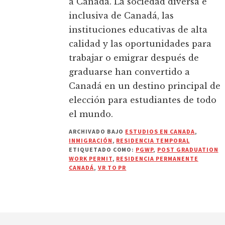
a Canadá. La sociedad diversa e
inclusiva de Canadá, las
instituciones educativas de alta
calidad y las oportunidades para
trabajar o emigrar después de
graduarse han convertido a
Canadá en un destino principal de
elección para estudiantes de todo
el mundo.
ARCHIVADO BAJO
ESTUDIOS EN CANADA
,
INMIGRACIÓN
,
RESIDENCIA TEMPORAL
ETIQUETADO COMO:
PGWP
,
POST GRADUATION
WORK PERMIT
,
RESIDENCIA PERMANENTE
CANADÁ
,
VR TO PR
Footer