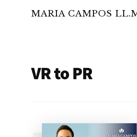
Additional
Saltar
Skip
al
to
MARIA CAMPOS LL.M
menu
contenido
footer
Abogada
principal
y
Notario
Público
VR to PR