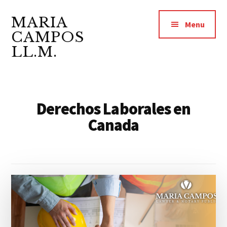
Additional
Saltar
Skip
al
to
MARIA
menu
Menu
contenido
footer
CAMPOS
principal
LL.M.
Abogada
y
Notario
Derechos Laborales en
Público
Canada