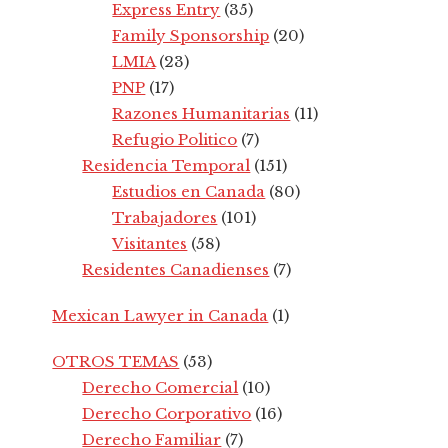
Express Entry
(35)
Family Sponsorship
(20)
LMIA
(23)
PNP
(17)
Razones Humanitarias
(11)
Refugio Politico
(7)
Residencia Temporal
(151)
Estudios en Canada
(80)
Trabajadores
(101)
Visitantes
(58)
Residentes Canadienses
(7)
Mexican Lawyer in Canada
(1)
OTROS TEMAS
(53)
Derecho Comercial
(10)
Derecho Corporativo
(16)
Derecho Familiar
(7)