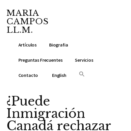
Additional
Saltar
Saltar
Skip
al
a
to
MARIA
menu
contenido
la
footer
CAMPOS
principal
barra
LL.M.
lateral
Abogada
principal
Artículos
Biografia
y
Notario
Preguntas Frecuentes
Servicios
Público
Contacto
English
¿Puede
Inmigración
Canadá rechazar