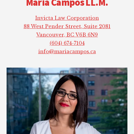
Maria Campos LL.M.
Invicta Law Corporation
88 West Pender Street, Suite 2081
Vancouver, BC V6B 6N9
(604) 674-7104
info@mariacampos.ca