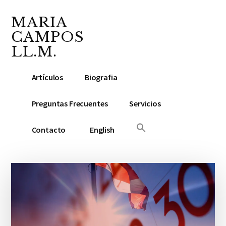
Additional
Saltar
Saltar
Skip
al
a
to
MARIA
menu
contenido
la
footer
CAMPOS
principal
barra
LL.M.
lateral
Abogada
principal
Artículos
Biografia
y
Notario
Preguntas Frecuentes
Servicios
Público
Contacto
English