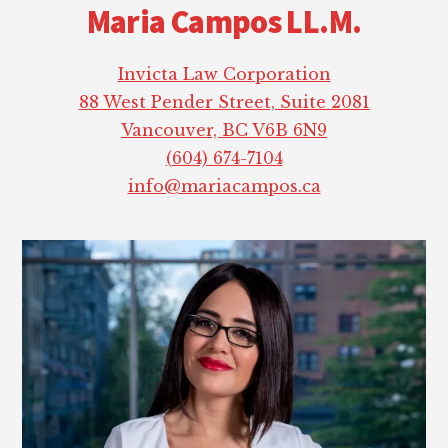
Maria Campos LL.M.
Invicta Law Corporation
88 West Pender Street, Suite 2081
Vancouver, BC V6B 6N9
(604) 674-7104
info@mariacampos.ca