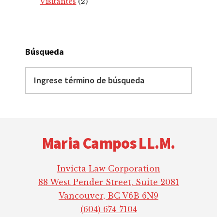
Visitantes
(2)
Búsqueda
Ingrese
término
de
búsqueda
Footer
Maria Campos LL.M.
Invicta Law Corporation
88 West Pender Street, Suite 2081
Vancouver, BC V6B 6N9
(604) 674-7104