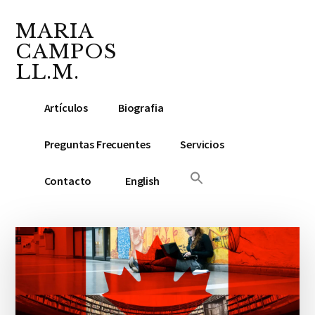
Additional
Saltar
Saltar
Skip
al
a
to
MARIA
menu
contenido
la
footer
CAMPOS
principal
barra
LL.M.
lateral
Abogada
principal
Artículos
Biografia
y
Notario
Preguntas Frecuentes
Servicios
Público
Contacto
English