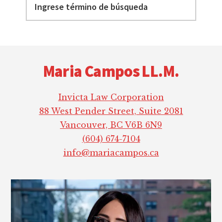
término
de
búsqueda
Footer
Maria Campos LL.M.
Invicta Law Corporation
88 West Pender Street, Suite 2081
Vancouver, BC V6B 6N9
(604) 674-7104
info@mariacampos.ca