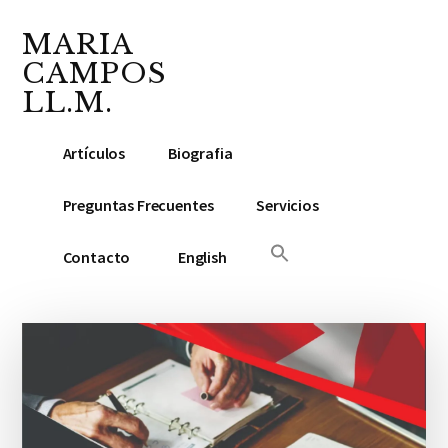
Additional
Saltar
Saltar
Skip
al
a
to
MARIA
menu
contenido
la
footer
CAMPOS
principal
barra
LL.M.
lateral
Abogada
principal
Artículos
Biografia
y
Notario
Preguntas Frecuentes
Servicios
Público
Contacto
English