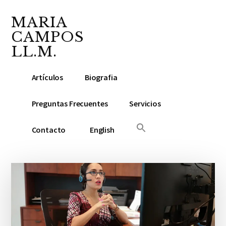
Additional
Saltar
Saltar
Skip
al
a
to
MARIA
menu
contenido
la
footer
CAMPOS
principal
barra
LL.M.
lateral
Abogada
principal
Artículos
Biografia
y
Notario
Preguntas Frecuentes
Servicios
Público
Contacto
English