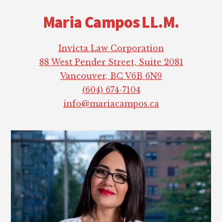
Footer
Maria Campos LL.M.
Invicta Law Corporation
88 West Pender Street, Suite 2081
Vancouver, BC V6B 6N9
(604) 674-7104
info@mariacampos.ca