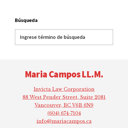
Búsqueda
Ingrese
término
de
búsqueda
Footer
Maria Campos LL.M.
Invicta Law Corporation
88 West Pender Street, Suite 2081
Vancouver, BC V6B 6N9
(604) 674-7104
info@mariacampos.ca