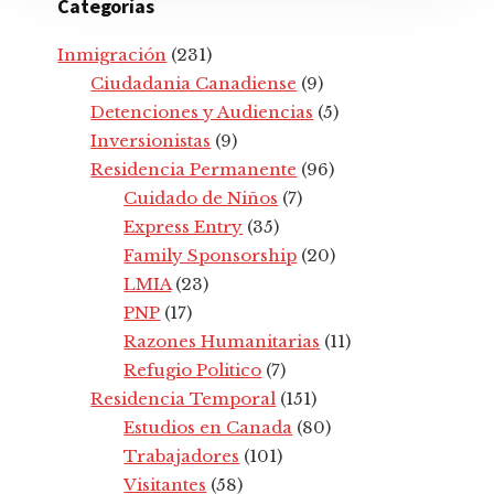
Categorías
Inmigración
(231)
Ciudadania Canadiense
(9)
Detenciones y Audiencias
(5)
Inversionistas
(9)
Residencia Permanente
(96)
Cuidado de Niños
(7)
Express Entry
(35)
Family Sponsorship
(20)
LMIA
(23)
PNP
(17)
Razones Humanitarias
(11)
Refugio Politico
(7)
Residencia Temporal
(151)
Estudios en Canada
(80)
Trabajadores
(101)
Visitantes
(58)