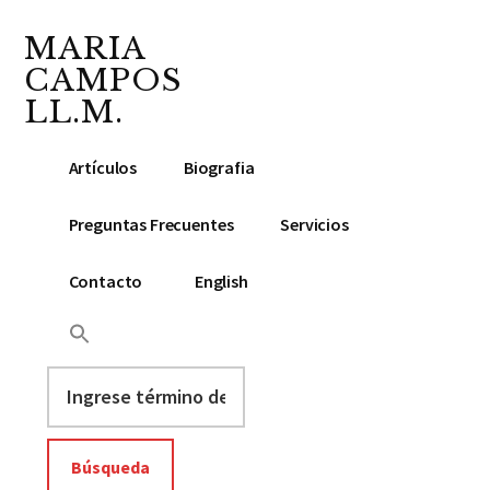
Additional
Saltar
Saltar
Skip
al
a
to
MARIA
menu
contenido
la
footer
CAMPOS
principal
barra
LL.M.
lateral
Abogada
principal
Artículos
Biografia
y
Notario
Preguntas Frecuentes
Servicios
Público
Contacto
English
Ingrese
término
de
búsqueda