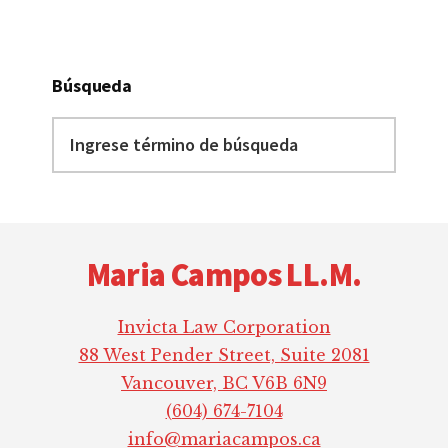
Búsqueda
Ingrese
término
de
búsqueda
Footer
Maria Campos LL.M.
Invicta Law Corporation
88 West Pender Street, Suite 2081
Vancouver, BC V6B 6N9
(604) 674-7104
info@mariacampos.ca