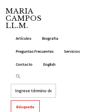
Additional
Saltar
Saltar
Skip
al
a
to
MARIA
menu
contenido
la
footer
CAMPOS
principal
barra
LL.M.
lateral
Abogada
principal
Artículos
Biografia
y
Notario
Preguntas Frecuentes
Servicios
Público
Contacto
English
Ingrese
término
de
búsqueda