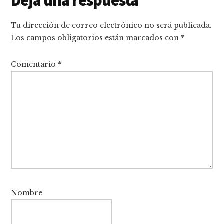
Interacciones
Deja una respuesta
con
Tu dirección de correo electrónico no será publicada.
los
Los campos obligatorios están marcados con
*
lectores
Comentario
*
Nombre