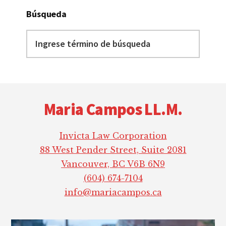
Búsqueda
Ingrese
término
de
búsqueda
Footer
Maria Campos LL.M.
Invicta Law Corporation
88 West Pender Street, Suite 2081
Vancouver, BC V6B 6N9
(604) 674-7104
info@mariacampos.ca