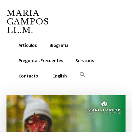
Additional
Saltar
Saltar
Skip
al
a
to
MARIA
menu
contenido
la
footer
CAMPOS
principal
barra
LL.M.
lateral
Abogada
principal
Artículos
Biografia
y
Notario
Preguntas Frecuentes
Servicios
Público
Contacto
English