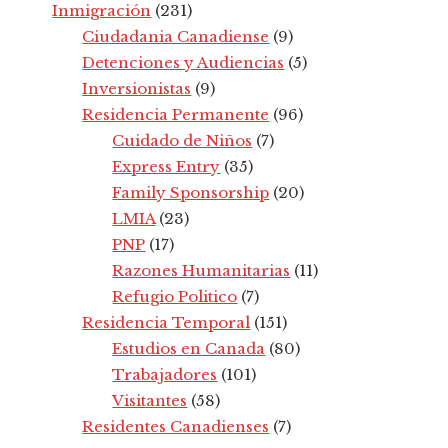
Inmigración
(231)
Ciudadania Canadiense
(9)
Detenciones y Audiencias
(5)
Inversionistas
(9)
Residencia Permanente
(96)
Cuidado de Niños
(7)
Express Entry
(35)
Family Sponsorship
(20)
LMIA
(23)
PNP
(17)
Razones Humanitarias
(11)
Refugio Politico
(7)
Residencia Temporal
(151)
Estudios en Canada
(80)
Trabajadores
(101)
Visitantes
(58)
Residentes Canadienses
(7)