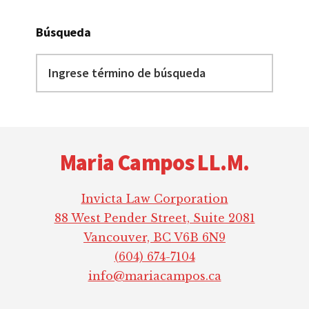
Búsqueda
Ingrese
término
de
búsqueda
Footer
Maria Campos LL.M.
Invicta Law Corporation
88 West Pender Street, Suite 2081
Vancouver, BC V6B 6N9
(604) 674-7104
info@mariacampos.ca