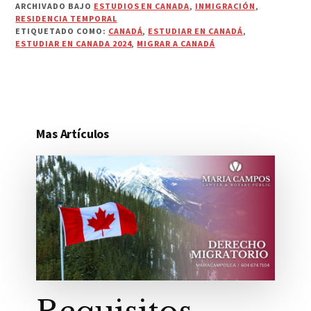
ARCHIVADO BAJO
ESTUDIOS EN CANADA
,
INMIGRACIÓN
,
RESIDENCIA TEMPORAL
ETIQUETADO COMO:
CANADÁ
,
ESTUDIAR EN CANADÁ
,
ESTUDIAR EN CANADA 2024
,
MIGRAR A CANADÁ
Mas Artículos