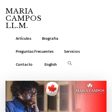
Additional
Saltar
Saltar
Skip
al
a
to
MARIA
menu
contenido
la
footer
CAMPOS
principal
barra
LL.M.
lateral
Abogada
principal
Artículos
Biografia
y
Notario
Preguntas Frecuentes
Servicios
Público
Contacto
English