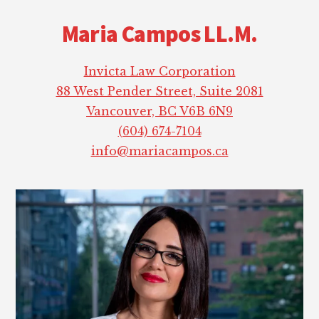
Footer
Maria Campos LL.M.
Invicta Law Corporation
88 West Pender Street, Suite 2081
Vancouver, BC V6B 6N9
(604) 674-7104
info@mariacampos.ca