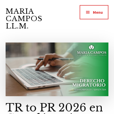
Additional
Saltar
Saltar
Skip
al
a
to
MARIA
menu
Menu
contenido
la
footer
CAMPOS
principal
barra
LL.M.
lateral
Abogada
principal
y
Notario
Público
TR to PR 2026 en