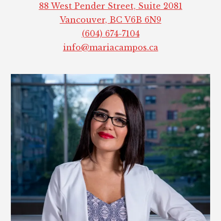
88 West Pender Street, Suite 2081
Vancouver, BC V6B 6N9
(604) 674-7104
info@mariacampos.ca