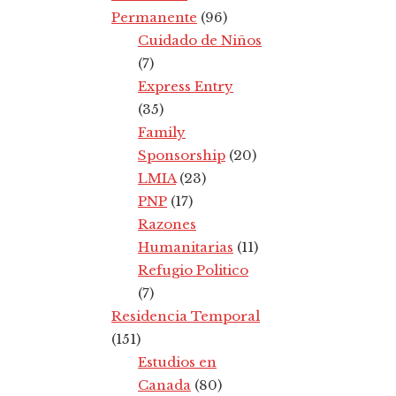
Permanente
(96)
Cuidado de Niños
(7)
Express Entry
(35)
Family
Sponsorship
(20)
LMIA
(23)
PNP
(17)
Razones
Humanitarias
(11)
Refugio Politico
(7)
Residencia Temporal
(151)
Estudios en
Canada
(80)