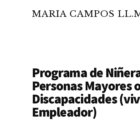
Additional
Saltar
Saltar
Skip
al
a
to
MARIA CAMPOS LL.M
menu
contenido
la
footer
Abogada
principal
barra
y
lateral
Notario
principal
Público
Programa de Niñera
Personas Mayores 
Discapacidades (viv
Empleador)