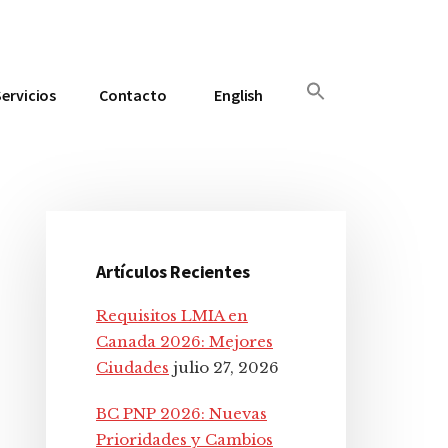
Servicios
Contacto
English
Barra
lateral
Artículos Recientes
principal
Requisitos LMIA en
Canada 2026: Mejores
Ciudades
julio 27, 2026
BC PNP 2026: Nuevas
Prioridades y Cambios