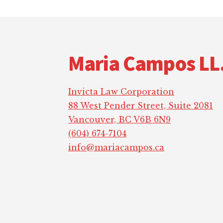
Footer
Maria Campos LL
Invicta Law Corporation
88 West Pender Street, Suite 2081
Vancouver, BC V6B 6N9
(604) 674-7104
info@mariacampos.ca