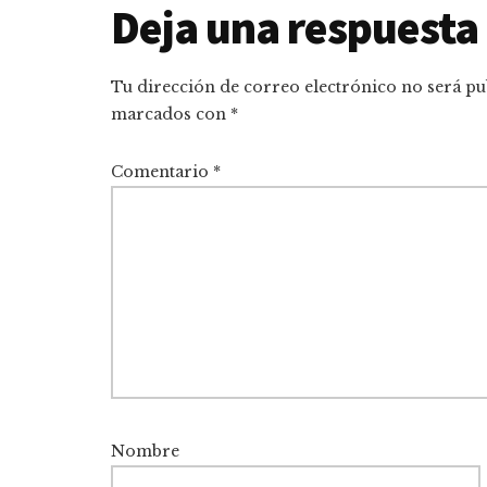
Interacciones
Deja una respuesta
con
Tu dirección de correo electrónico no será pu
los
marcados con
*
lectores
Comentario
*
Nombre