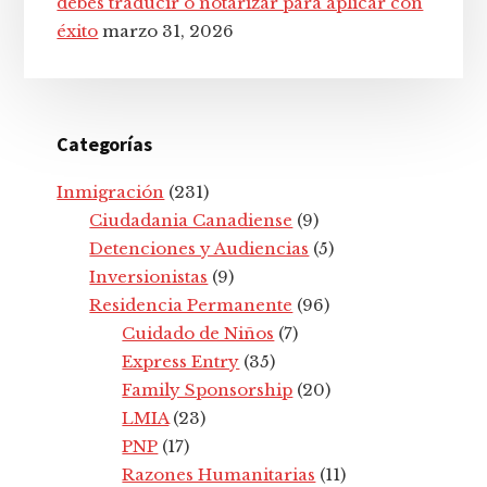
debes traducir o notarizar para aplicar con
éxito
marzo 31, 2026
Categorías
Inmigración
(231)
Ciudadania Canadiense
(9)
Detenciones y Audiencias
(5)
Inversionistas
(9)
Residencia Permanente
(96)
Cuidado de Niños
(7)
Express Entry
(35)
Family Sponsorship
(20)
LMIA
(23)
PNP
(17)
Razones Humanitarias
(11)