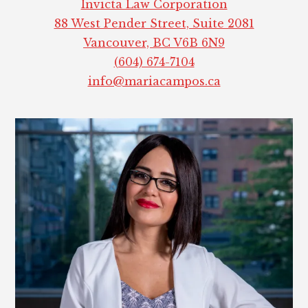
Invicta Law Corporation
88 West Pender Street, Suite 2081
Vancouver, BC V6B 6N9
(604) 674-7104
info@mariacampos.ca