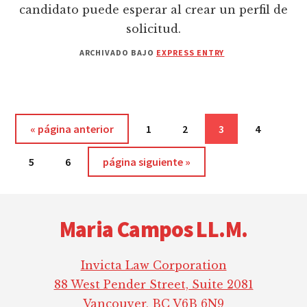
candidato puede esperar al crear un perfil de
solicitud.
ARCHIVADO BAJO
EXPRESS ENTRY
Ir
Página
Página
Página
Página
«
página anterior
1
2
3
4
a
Página
Página
Ir
5
6
página siguiente »
la
a
Footer
la
Maria Campos LL.M.
Invicta Law Corporation
88 West Pender Street, Suite 2081
Vancouver, BC V6B 6N9