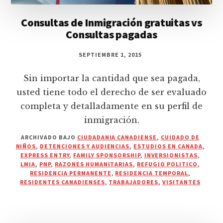
Consultas de Inmigración gratuitas vs
Consultas pagadas
SEPTIEMBRE 1, 2015
Sin importar la cantidad que sea pagada,
usted tiene todo el derecho de ser evaluado
completa y detalladamente en su perfil de
inmigración.
ARCHIVADO BAJO
CIUDADANIA CANADIENSE
,
CUIDADO DE
NIÑOS
,
DETENCIONES Y AUDIENCIAS
,
ESTUDIOS EN CANADA
,
EXPRESS ENTRY
,
FAMILY SPONSORSHIP
,
INVERSIONISTAS
,
LMIA
,
PNP
,
RAZONES HUMANITARIAS
,
REFUGIO POLITICO
,
RESIDENCIA PERMANENTE
,
RESIDENCIA TEMPORAL
,
RESIDENTES CANADIENSES
,
TRABAJADORES
,
VISITANTES