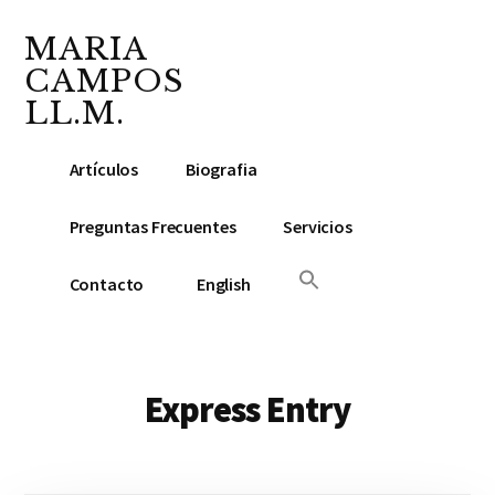
Additional
Saltar
Skip
al
to
MARIA
menu
contenido
footer
CAMPOS
principal
LL.M.
Abogada
Artículos
Biografia
y
Notario
Preguntas Frecuentes
Servicios
Público
Contacto
English
Express Entry