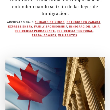
entender cuando se trata de las leyes de
Inmigración.
ARCHIVADO BAJO
CUIDADO DE NIÑOS
,
ESTUDIOS EN CANADA
,
EXPRESS ENTRY
,
FAMILY SPONSORSHIP
,
INMIGRACIÓN
,
LMIA
,
RESIDENCIA PERMANENTE
,
RESIDENCIA TEMPORAL
,
TRABAJADORES
,
VISITANTES